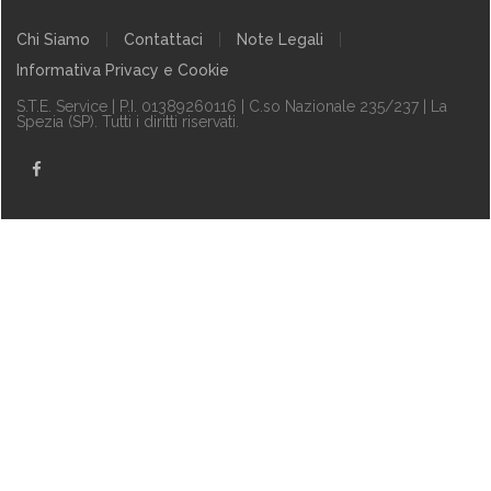
Chi Siamo
Contattaci
Note Legali
Informativa Privacy e Cookie
S.T.E. Service | P.I. 01389260116 | C.so Nazionale 235/237 | La
Spezia (SP)
. Tutti i diritti riservati.