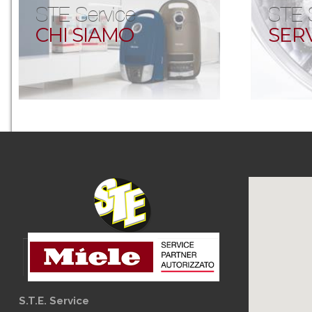
STE Service
STE 
CHI SIAMO
SERV
S.T.E. Service